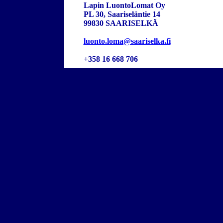
Lapin LuontoLomat Oy
PL 30, Saariseläntie 14
99830 SAARISELKÄ
luonto.loma@saariselka.fi
+358 16 668 706