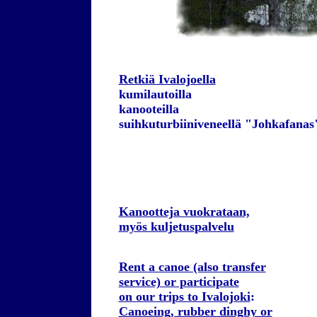
Retkiä Ivalojoella
kumilautoilla
kanooteilla
suihkuturbiiniveneellä "Johkafanas
Kanootteja vuokrataan,
myös kuljetuspalvelu
Rent a canoe (also transfer
service) or participate
on our trips to Ivalojoki
:
Canoeing, rubber dinghy or